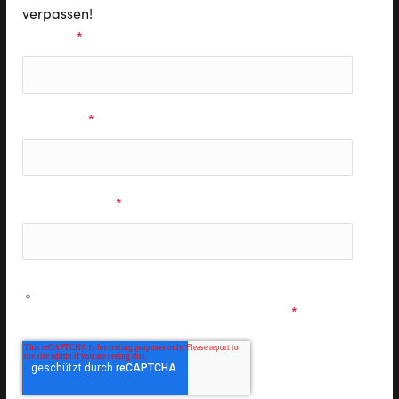
verpassen!
Vorname
*
Nachname
*
E-Mail Adresse
*
Ich möchte personalisierte Informationen zu den
Musicals & Shows der Stage Entertainment erhalten und
stimme den
Datenschutzbestimmungen
zu.
*