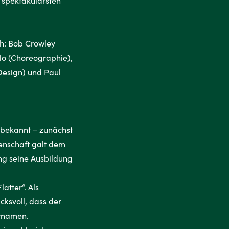
 spektakulärsten
ch: Bob Crowley
lo (Choreographie),
-Design) und Paul
 bekannt – zunächst
denschaft galt dem
ang seine Ausbildung
atter“. Als
cksvoll, dass der
ernamen.