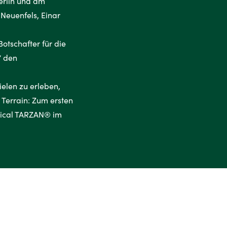
Berlin und am
Neuenfels, Einar
otschafter für die
7 den
ielen zu erleben,
 Terrain: Zum ersten
sical TARZAN® im