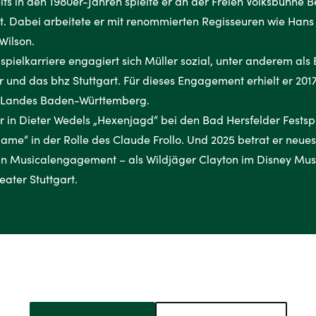
ts in den 1980er-Jahren spielte er an der Freien Volksbühne 
t. Dabei arbeitete er mit renommierten Regisseuren wie Hans 
Wilson.
pielkarriere engagiert sich Müller sozial, unter anderem als B
r und das bhz Stuttgart. Für dieses Engagement erhielt er 201
s Landes Baden-Württemberg.
r in Dieter Wedels „Hexenjagd“ bei den Bad Hersfelder Festsp
Dame“ in der Rolle des Claude Frollo. Und 2025 betrat er neues
n Musicalengagement – als Wildjäger Clayton im Disney Mu
ater Stuttgart.