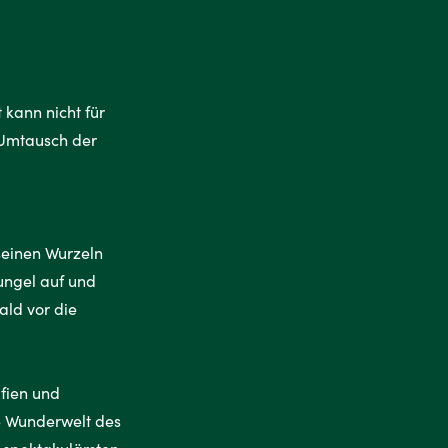
 kann nicht für
n Umtausch der
seinen Wurzeln
hungel auf und
ald vor die
fien und
e Wunderwelt des