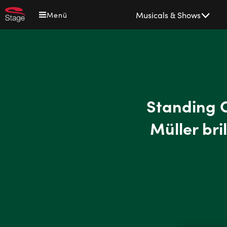
Direkt
Main
Musicals & Shows
Menü
zum
navigation
Inhalt
Standing 
Müller bri