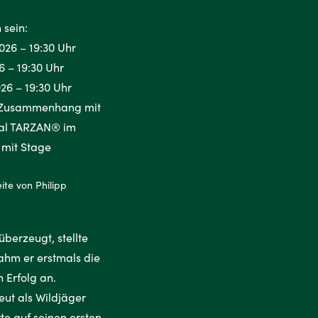
ite von Philipp
berzeugt, stellte
nahm er erstmals die
 Erfolg an.
eut als Wildjäger
e auf seinen ersten