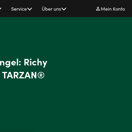
Service
Über uns
Mein Konto
gel: Richy
cal TARZAN®