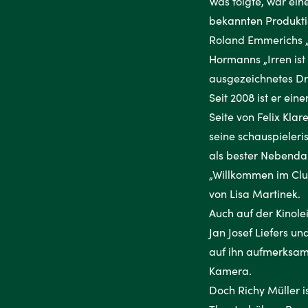
Was folgte, war ein
bekannten Produkti
Roland Emmerichs „
Hormanns „Irren ist 
ausgezeichnetes Dr
Seit 2008 ist er ei
Seite von Felix Klare
seine schauspieleri
als bester Nebendar
„Willkommen im Clu
von Lisa Martinek.
Auch auf der Kinole
Jan Josef Liefers un
auf ihn aufmerksam:
Kamera.
Doch Richy Müller i