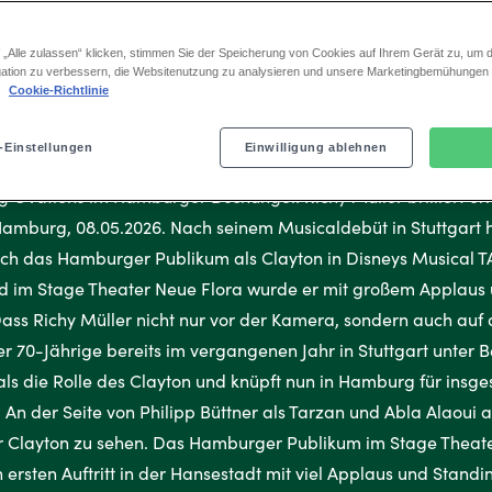
ldebüt in Stuttgart hat Schauspieler Richy Müller nun auc
 „Alle zulassen“ klicken, stimmen Sie der Speicherung von Cookies auf Ihrem Gerät zu, um d
ation zu verbessern, die Websitenutzung zu analysieren und unsere Marketingbemühungen
on in Disneys Musical TARZAN® begeistert. Am Premierenabe
.
Cookie-Richtlinie
 wurde er mit großem Applaus und Standing Ovations gefeie
-Einstellungen
Einwilligung ablehnen