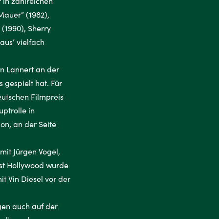
 in zahlreichen
Mauer“ (1982),
(1990), Sherry
aus’ vielfach
en Lannert an der
s gespielt hat. Für
eutschen Filmpreis
ptrolle in
n, an der Seite
 mit Jürgen Vogel,
lbst Hollywood wurde
t Vin Diesel vor der
egen auch auf der