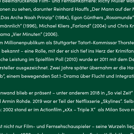
e beeindruckende Film- und Fernsehkarriere: Richy Müller war
onen zu sehen, darunter Reinhard Hauffs „Der Mann auf der 
Das Arche Noah Prinzip“ (1984), Egon Günthers „Rosamunde“ 
männlich“ (1996), Michael Kliers „Farland“ (2004) und Chris Kr
ama „Vier Minuten“ (2006).
nem Millionenpublikum als Stuttgarter Tatort-Kommissar Thorst
 bekannt – eine Rolle, mit der er sich tief ins Herz der Krimifan
sche Leistung im Spielfilm Poll (2010) wurde er 2011 mit dem D
steller ausgezeichnet. Zwei Jahre später übernahm er die Hau
b“, einem bewegenden Sat.1-Drama über Flucht und Integratio
inwand blieb er präsent – unter anderem 2018 in „So viel Zeit“
d Armin Rohde. 2019 war er Teil der Netflixserie „Skylines“. Se
 2002 stand er im Actionfilm „xXx – Triple X“ als Milan Sova mi
st nicht nur Film- und Fernsehschauspieler – seine Wurzeln li