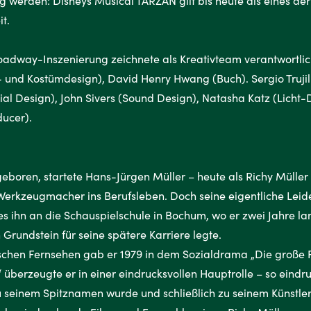
 werden: Disneys Musical TARZAN gilt bis heute als eines der
it.
roadway-Inszenierung zeichnete als Kreativteam verantwortli
 und Kostümdesign), David Henry Hwang (Buch). Sergio Trujil
ial Design), John Sivers (Sound Design), Natasha Katz (Licht
ucer).
boren, startete Hans-Jürgen Müller – heute als Richy Müller
 Werkzeugmacher ins Berufsleben. Doch seine eigentliche Lei
es ihn an die Schauspielschule in Bochum, wo er zwei Jahre l
 Grundstein für seine spätere Karriere legte.
chen Fernsehen gab er 1979 in dem Sozialdrama „Die große Fl
 überzeugte er in einer eindrucksvollen Hauptrolle – so eindru
 seinem Spitznamen wurde und schließlich zu seinem Künstl