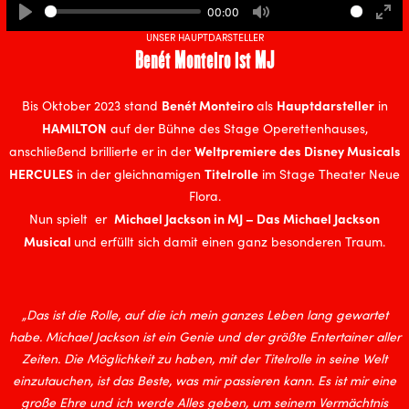
00:00
Play
Mute
Ente
UNSER HAUPTDARSTELLER
full
Benét Monteiro ist MJ
Benét Monteiro
Hauptdarsteller
Bis Oktober 2023 stand
als
in
HAMILTON
auf der Bühne des Stage Operettenhauses,
Weltpremiere des Disney Musicals
anschließend brillierte er in der
HERCULES
Titelrolle
in der gleichnamigen
im Stage Theater Neue
Flora.
Michael Jackson in MJ – Das Michael Jackson
Nun spielt er
Musical
und erfüllt sich damit einen ganz besonderen Traum.
„Das ist die Rolle, auf die ich mein ganzes Leben lang gewartet
habe. Michael Jackson ist ein Genie und der größte Entertainer aller
Zeiten. Die Möglichkeit zu haben, mit der Titelrolle in seine Welt
einzutauchen, ist das Beste, was mir passieren kann. Es ist mir eine
große Ehre und ich werde Alles geben, um seinem Vermächtnis