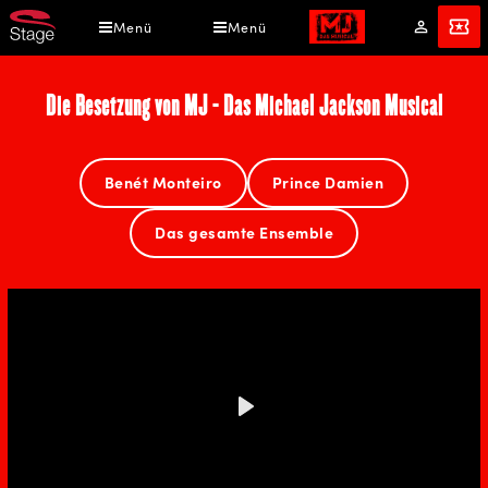
Direkt
Menü
Menü
Mein
Tickets
zum
Konto
Inhalt
Die Besetzung von MJ - Das Michael Jackson Musical
Benét Monteiro
Prince Damien
Das gesamte Ensemble
Play